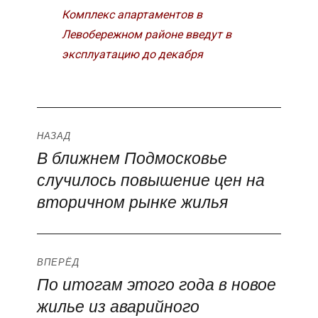
Комплекс апартаментов в
Левобережном районе введут в
эксплуатацию до декабря
Навигация
НАЗАД
В ближнем Подмосковье
Предыдущая
по
случилось повышение цен на
запись:
записям
вторичном рынке жилья
ВПЕРЁД
По итогам этого года в новое
Следующая
жилье из аварийного
запись: