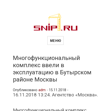
Новости
Сайт о строительной отрасли и
недвижимости в Россиии и за
МЕНЮ
рубежом. Каждый день
обновляются Новости
строительства, архитекутры,
строительств
блгоустройства, недвижимости и
другие связанные со стройкой
Многофункциональный
рубрики
комплекс ввели в
и
эксплуатацию в Бутырском
районе Москвы
недвижимост
Опубликовано
adm
-
15.11.2018 -
16.11.2018 13:24. Агентство «Москва».
Многофункциональный комплекс