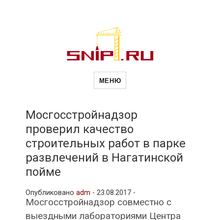
Новости
Сайт о строительной отрасли и
недвижимости в Россиии и за
МЕНЮ
рубежом. Каждый день
обновляются Новости
строительства, архитекутры,
строительств
блгоустройства, недвижимости и
другие связанные со стройкой
Мосгосстройнадзор
рубрики
проверил качество
и
строительных работ в парке
развлечений в Нагатинской
недвижимост
пойме
Опубликовано
adm
-
23.08.2017 -
Мосгосстройнадзор совместно с
выездными лабораториями Центра