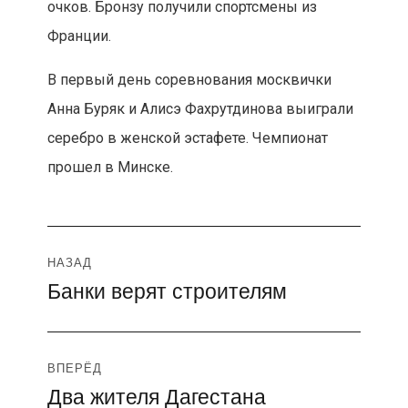
очков. Бронзу получили спортсмены из
Франции.
В первый день соревнования москвички
Анна Буряк и Алисэ Фахрутдинова выиграли
серебро в женской эстафете. Чемпионат
прошел в Минске.
Навигация
НАЗАД
Банки верят строителям
Предыдущая
по
запись:
записям
ВПЕРЁД
Два жителя Дагестана
Следующая