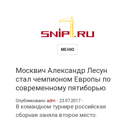
Новости
Сайт о строительной отрасли и
недвижимости в Россиии и за
МЕНЮ
рубежом. Каждый день
обновляются Новости
строительства, архитекутры,
строительств
блгоустройства, недвижимости и
другие связанные со стройкой
Москвич Александр Лесун
рубрики
стал чемпионом Европы по
и
современному пятиборью
Опубликовано
adm
-
23.07.2017 -
недвижимост
В командном турнире российская
сборная заняла второе место.