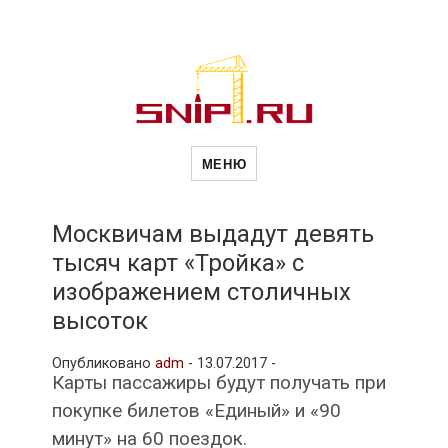
Новости
Сайт о строительной отрасли и
недвижимости в Россиии и за
МЕНЮ
рубежом. Каждый день
обновляются Новости
строительства, архитекутры,
строительств
блгоустройства, недвижимости и
другие связанные со стройкой
Москвичам выдадут девять
рубрики
тысяч карт «Тройка» с
и
изображением столичных
высоток
недвижимост
Опубликовано
adm
-
13.07.2017 -
Карты пассажиры будут получать при
покупке билетов «Единый» и «90
минут» на 60 поездок.