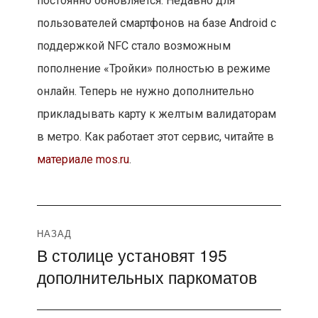
постоянно обновляется. Недавно для
пользователей смартфонов на базе Android c
поддержкой NFC стало возможным
пополнение «Тройки» полностью в режиме
онлайн. Теперь не нужно дополнительно
прикладывать карту к желтым валидаторам
в метро. Как работает этот сервис, читайте в
материале mos.ru
.
Навигация
НАЗАД
В столице установят 195
Предыдущая
по
дополнительных паркоматов
запись:
записям