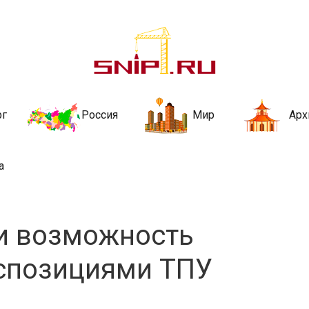
ительства и не
ии и за рубежом. Каждый день обновляются Новости строительства, ар
стройкой рубрики
рг
Россия
Мир
Арх
а
и возможность
кспозициями ТПУ