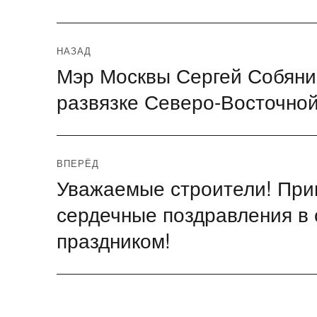
Навигация
НАЗАД
Мэр Москвы Сергей Собянин
Предыдущая
по
запись:
развязке Северо-Восточно
записям
ВПЕРЁД
Уважаемые строители! При
Следующая
запись:
сердечные поздравления в
праздником!