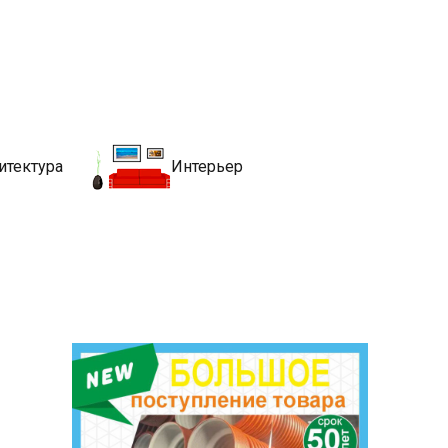
движимости
хитекутры, блгоустройства, недвижимости и другие связанные со
итектура
Интерьер