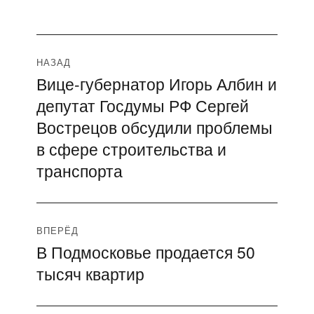
Навигация
НАЗАД
Вице-губернатор Игорь Албин и
Предыдущая
по
депутат Госдумы РФ Сергей
запись:
записям
Вострецов обсудили проблемы
в сфере строительства и
транспорта
ВПЕРЁД
В Подмосковье продается 50
Следующая
тысяч квартир
запись: