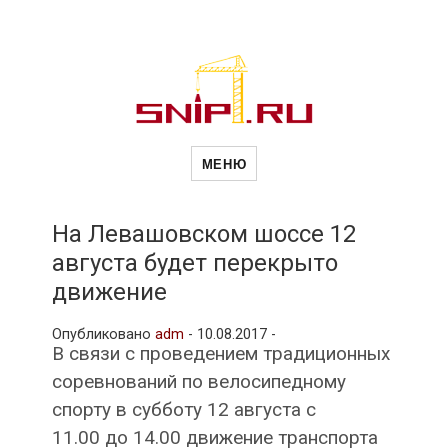
Новости
Сайт о строительной отрасли и
недвижимости в Россиии и за
МЕНЮ
рубежом. Каждый день
обновляются Новости
строительства, архитекутры,
строительств
блгоустройства, недвижимости и
другие связанные со стройкой
На Левашовском шоссе 12
рубрики
августа будет перекрыто
и
движение
Опубликовано
adm
-
10.08.2017 -
недвижимост
В связи с проведением традиционных
соревнований по велосипедному
спорту в субботу 12 августа с
11.00 до 14.00 движение транспорта