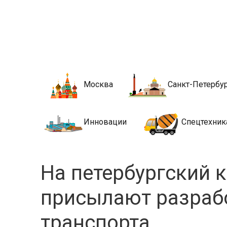
Новости стро
Сайт о строительной отрасли и недвижимости в Росси
Москва
Санкт-Петербу
Инновации
Спецтехник
На петербургский 
присылают разраб
транспорта