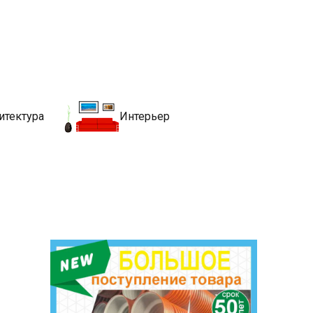
движимости
хитекутры, блгоустройства, недвижимости и другие связанные со
итектура
Интерьер