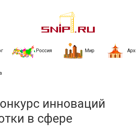
ительства и не
ии и за рубежом. Каждый день обновляются Новости строительства, ар
стройкой рубрики
рг
Россия
Мир
Арх
а
конкурс инноваций
отки в сфере