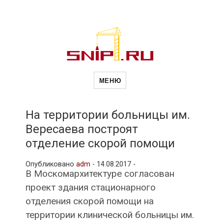
Новости
Сайт о строительной отрасли и
недвижимости в Россиии и за
МЕНЮ
рубежом. Каждый день
обновляются Новости
строительства, архитекутры,
строительств
блгоустройства, недвижимости и
другие связанные со стройкой
На территории больницы им.
рубрики
Вересаева построят
и
отделение скорой помощи
Опубликовано
adm
-
14.08.2017 -
недвижимост
В Москомархитектуре согласован
проект здания стационарного
отделения скорой помощи на
территории клинической больницы им.