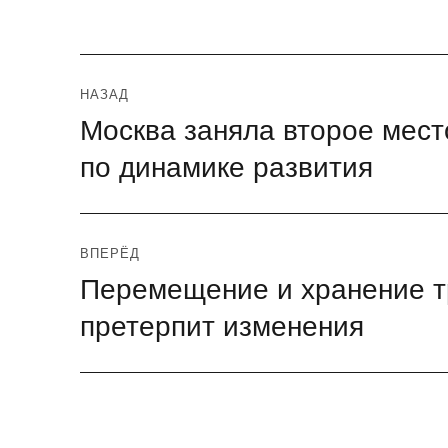
Навигация
НАЗАД
Москва заняла второе мест
Предыдущая
по
запись:
по динамике развития
записям
ВПЕРЁД
Перемещение и хранение тр
Следующая
запись:
претерпит изменения