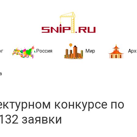
ительства и не
ии и за рубежом. Каждый день обновляются Новости строительства, ар
стройкой рубрики
рг
Россия
Мир
Арх
а
ектурном конкурсе по
132 заявки