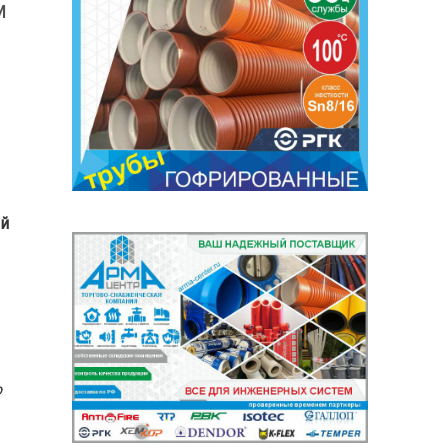
м
ий
о