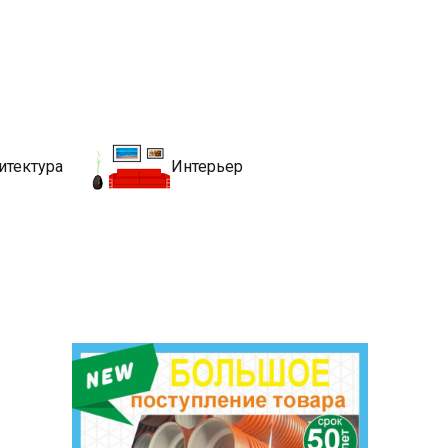
движимости
хитекутры, блгоустройства, недвижимости и другие связанные со
итектура
Интерьер