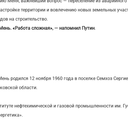
нию Меня, важнейший вопрос — переселение из аварийного
застройке территории и вовлечению новых земельных учас
дов на строительство.
Мень.
«Работа сложная», — напомнил Путин
.
ень родился 12 ноября 1960 года в поселке Семхоз Серги
ковской области.
титуте нефтехимической и газовой промышленности им. Гу
ергетика».