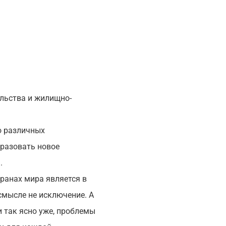
ельства и жилищно-
о различных
бразовать новое
.
странах мира является в
смысле не исключение. А
и так ясно уже, проблемы