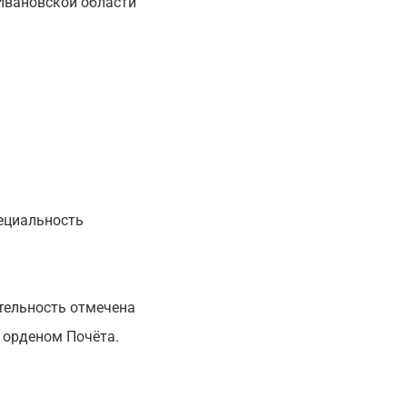
 Ивановской области
пециальность
тельность отмечена
 орденом Почёта.