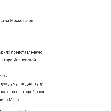
ьства Московской
обрило представленную
рнатора Ивановской
асти.
тную думу кандидатуру
натора на второй срок.
аила Меня.