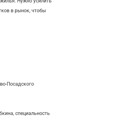
 жилья. Нужно усилить
тков в рынок, чтобы
ево-Посадского
бкина, специальность