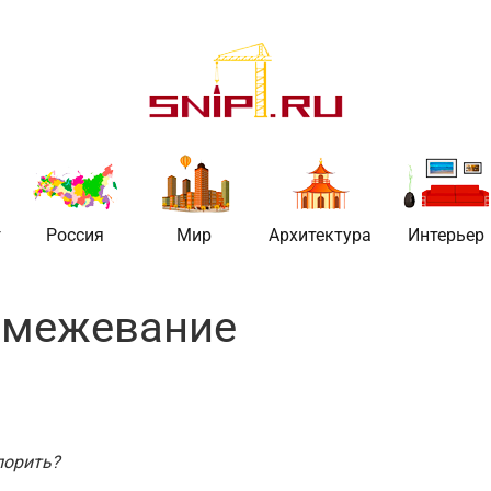
ительстве
г
Россия
Мир
Архитектура
Интерьер
 межевание
порить?