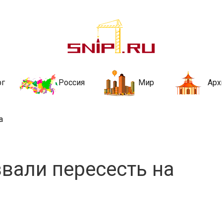
ительства и не
ии и за рубежом. Каждый день обновляются Новости строительства, ар
стройкой рубрики
рг
Россия
Мир
Арх
а
вали пересесть на