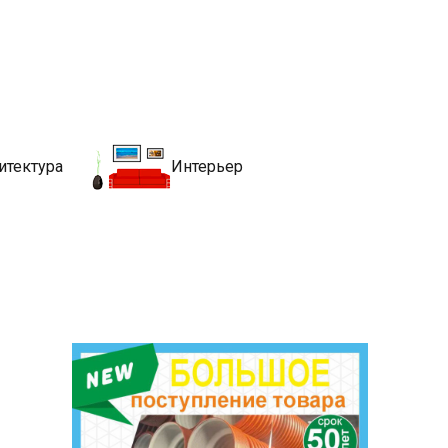
движимости
хитекутры, блгоустройства, недвижимости и другие связанные со
итектура
Интерьер