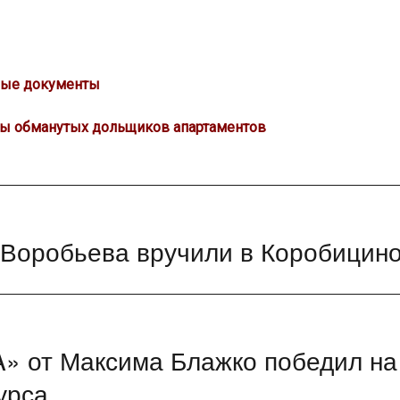
нные документы
ры обманутых дольщиков апартаментов
 Воробьева вручили в Коробицин
от Максима Блажко победил на
урса