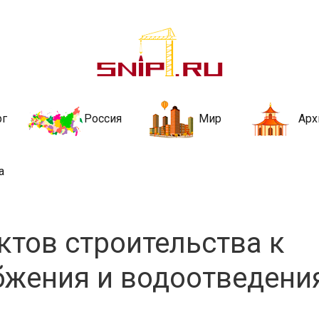
ительства и не
ии и за рубежом. Каждый день обновляются Новости строительства, ар
стройкой рубрики
рг
Россия
Мир
Арх
а
тов строительства к
бжения и водоотведени