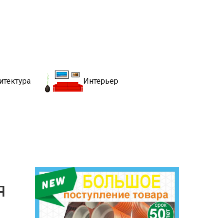
движимости
хитекутры, блгоустройства, недвижимости и другие связанные со
итектура
Интерьер
я