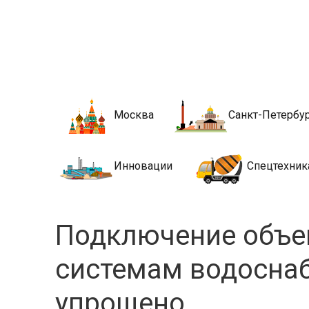
Новости стро
Сайт о строительной отрасли и недвижимости в Росси
Москва
Санкт-Петербу
Инновации
Спецтехник
Подключение объек
системам водосна
упрощено