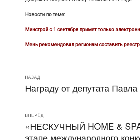
Новости по теме:
Минстрой с 1 сентября примет только электро
Мень рекомендовал регионам составить реест
Навигация
НАЗАД
Награду от депутата Павла
Предыдущая
по
запись:
записям
ВПЕРЁД
«НЕСКУЧНЫЙ HOME & SPA» 
Следующая
запись:
этапе международного конк