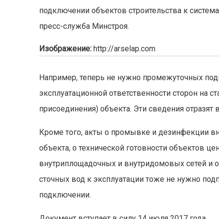
подключении объектов строительства к систем
пресс-служба Минстроя.
Изображение:
http://arselap.com
Например, теперь не нужно промежуточных подп
эксплуатационной ответственности сторон на с
присоединения) объекта. Эти сведения отразят 
Кроме того, акты о промывке и дезинфекции в
объекта, о технической готовности объектов це
внутриплощадочных и внутридомовых сетей и об
сточных вод к эксплуатации тоже не нужно подп
подключении.
Документ вступает в силу 14 июля 2017 года.