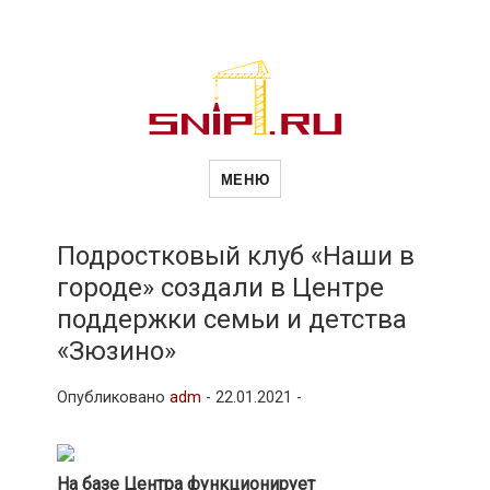
Новости
Сайт о строительной отрасли и
недвижимости в Россиии и за
МЕНЮ
рубежом. Каждый день
обновляются Новости
строительства, архитекутры,
строительств
блгоустройства, недвижимости и
другие связанные со стройкой
Подростковый клуб «Наши в
рубрики
городе» создали в Центре
и
поддержки семьи и детства
«Зюзино»
недвижимост
Опубликовано
adm
-
22.01.2021 -
На базе Центра функционирует