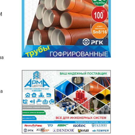
м
за
на