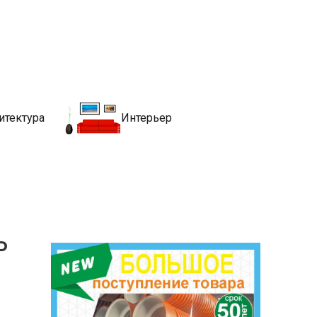
движимости
хитекутры, блгоустройства, недвижимости и другие связанные со
итектура
Интерьер
ь