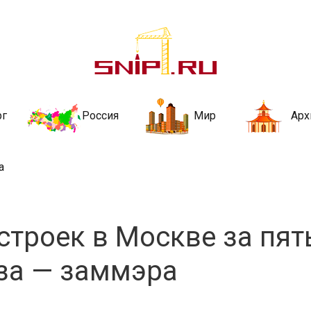
ительства и не
ии и за рубежом. Каждый день обновляются Новости строительства, ар
стройкой рубрики
рг
Россия
Мир
Арх
а
троек в Москве за пят
аза — заммэра