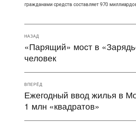
гражданами средств составляет 970 миллиардов 
Навигация
НАЗАД
«Парящий» мост в «Зарядь
Предыдущая
по
запись:
человек
записям
ВПЕРЁД
Ежегодный ввод жилья в Мо
Следующая
запись:
1 млн «квадратов»