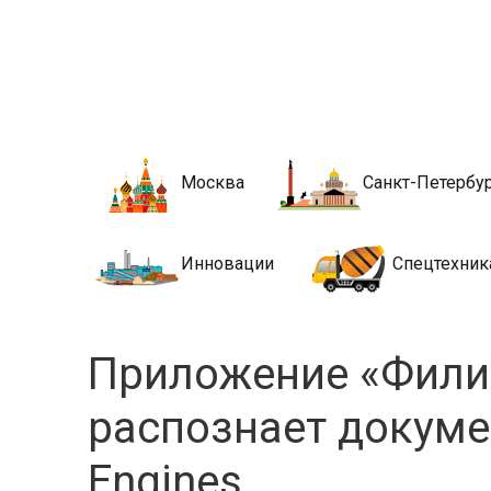
Новости стро
Сайт о строительной отрасли и недвижимости в Росси
Москва
Санкт-Петербу
Инновации
Спецтехник
Приложение «Фили
распознает докум
Engines