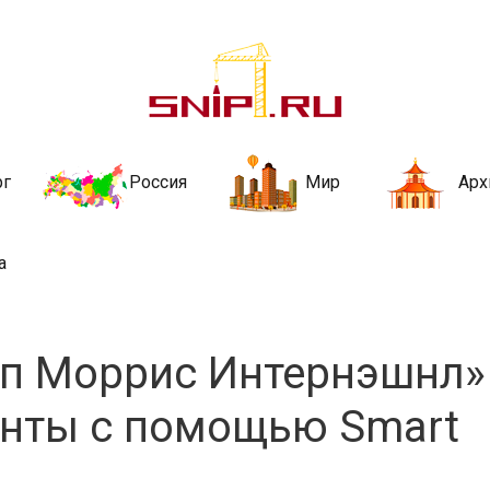
ительства и не
ии и за рубежом. Каждый день обновляются Новости строительства, ар
стройкой рубрики
рг
Россия
Мир
Арх
а
п Моррис Интернэшнл»
енты с помощью Smart