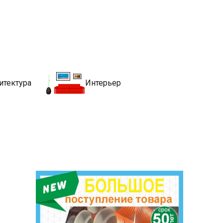
движимости
хитекутры, блгоустройства, недвижимости и другие связанные со
итектура
Интерьер