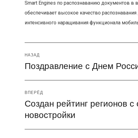
Smart Engines по распознаванию документов в 
обеспечивает высокое качество распознавания
интенсивного наращивания функционала мобил
Навигация
НАЗАД
Поздравление с Днем Росси
Предыдущая
по
запись:
записям
ВПЕРЁД
Создан рейтинг регионов с
Следующая
запись:
новостройки