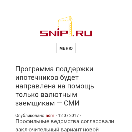
Новости
Сайт о строительной отрасли и
недвижимости в Россиии и за
МЕНЮ
рубежом. Каждый день
обновляются Новости
строительства, архитекутры,
строительств
блгоустройства, недвижимости и
другие связанные со стройкой
Программа поддержки
рубрики
ипотечников будет
и
направлена на помощь
только валютным
недвижимост
заемщикам — СМИ
Опубликовано
adm
-
12.07.2017 -
Профильные ведомства согласовали
заключительный вариант новой