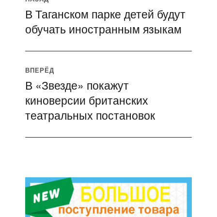
В Таганском парке детей будут
Предыдущая
по
обучать иностранным языкам
запись:
записям
ВПЕРЁД
В «Звезде» покажут
Следующая
киноверсии британских
запись:
театральных постановок