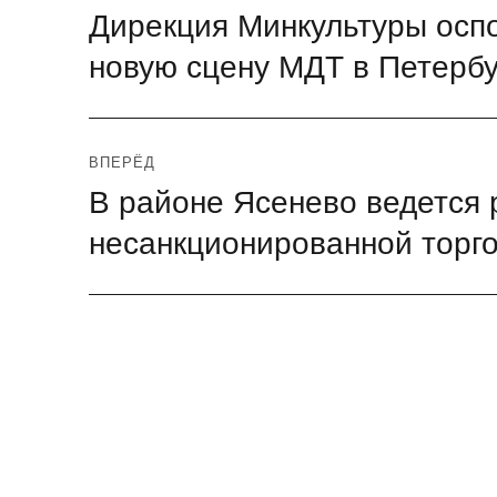
Дирекция Минкультуры оспо
Предыдущая
по
запись:
новую сцену МДТ в Петербу
записям
ВПЕРЁД
В районе Ясенево ведется 
Следующая
запись:
несанкционированной торг