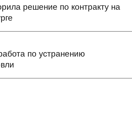
рила решение по контракту на
рге
работа по устранению
овли