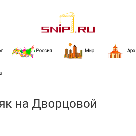
ительства и не
ии и за рубежом. Каждый день обновляются Новости строительства, ар
стройкой рубрики
рг
Россия
Мир
Арх
а
як на Дворцовой