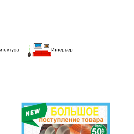
движимости
хитекутры, блгоустройства, недвижимости и другие связанные со
итектура
Интерьер