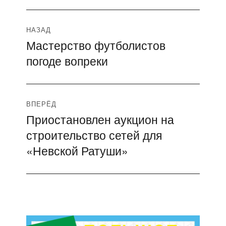
Навигация
НАЗАД
Мастерство футболистов
Предыдущая
по
погоде вопреки
запись:
записям
ВПЕРЁД
Приостановлен аукцион на
Следующая
строительство сетей для
запись:
«Невской Ратуши»