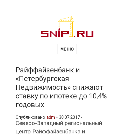
Новости
Сайт о строительной отрасли и
недвижимости в Россиии и за
МЕНЮ
рубежом. Каждый день
обновляются Новости
строительства, архитекутры,
строительств
блгоустройства, недвижимости и
другие связанные со стройкой
Райффайзенбанк и
рубрики
«Петербургская
и
Недвижимость» снижают
ставку по ипотеке до 10,4%
недвижимост
годовых
Опубликовано
adm
-
30.07.2017 -
Северо-Западный региональный
центр Райффайзенбанка и