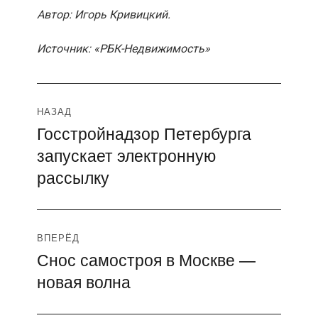
Автор: Игорь Кривицкий.
Источник: «РБК-Недвижимость»
Навигация
НАЗАД
Госстройнадзор Петербурга
Предыдущая
по
запускает электронную
запись:
записям
рассылку
ВПЕРЁД
Снос самостроя в Москве —
Следующая
новая волна
запись: