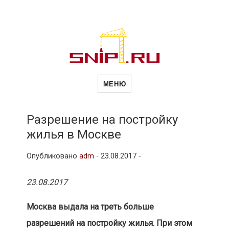
Новости
Сайт о строительной отрасли и
недвижимости в Россиии и за
МЕНЮ
рубежом. Каждый день
обновляются Новости
строительства, архитекутры,
строительств
блгоустройства, недвижимости и
другие связанные со стройкой
Разрешение на постройку
рубрики
жилья в Москве
и
Опубликовано
adm
-
23.08.2017 -
недвижимост
23.08.2017
Москва выдала на треть больше
разрешений на постройку жилья. При этом