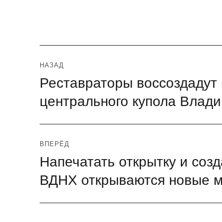
Навигация
НАЗАД
Реставраторы воссоздадут
Предыдущая
по
запись:
центрального купола Влади
записям
ВПЕРЁД
Напечатать открытку и соз
Следующая
запись:
ВДНХ открываются новые м