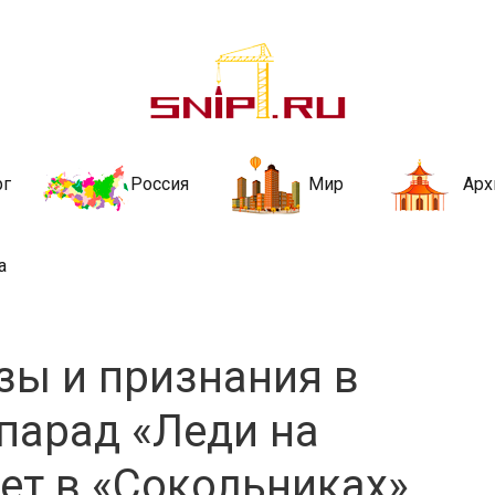
ительства и не
ии и за рубежом. Каждый день обновляются Новости строительства, ар
стройкой рубрики
рг
Россия
Мир
Арх
а
зы и признания в
парад «Леди на
ет в «Сокольниках»