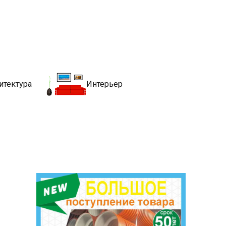
движимости
хитекутры, блгоустройства, недвижимости и другие связанные со
итектура
Интерьер