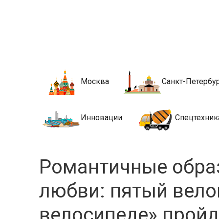
Новости стро
Сайт о строительной отрасли и недвижимости в Росси
Москва
Санкт-Петербу
Инновации
Спецтехник
Романтичные обра
любви: пятый вело
велосипеде» пройд