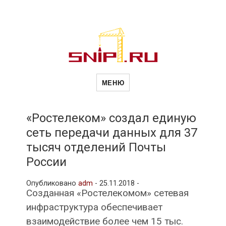
Новости
Сайт о строительной отрасли и
недвижимости в Россиии и за
МЕНЮ
рубежом. Каждый день
обновляются Новости
строительства, архитекутры,
строительств
блгоустройства, недвижимости и
другие связанные со стройкой
«Ростелеком» создал единую
рубрики
сеть передачи данных для 37
и
тысяч отделений Почты
России
недвижимост
Опубликовано
adm
-
25.11.2018 -
Cозданная «Ростелекомом» cетевая
инфраструктура обеспечивает
взаимодействие более чем 15 тыс.