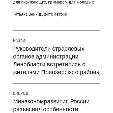
для окружающих, примером для молодых.
Татьяна Вайник, фото автора
Навигация
НАЗАД
Руководители отраслевых
Предыдущая
по
органов администрации
запись:
записям
Ленобласти встретились с
жителями Приозерского района
ВПЕРЁД
Минэкономразвития России
Следующая
разъяснил особенности
запись: