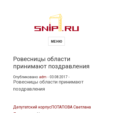
Новости
Сайт о строительной отрасли и
недвижимости в Россиии и за
МЕНЮ
рубежом. Каждый день
обновляются Новости
строительства, архитекутры,
строительств
блгоустройства, недвижимости и
другие связанные со стройкой
Ровесницы области
рубрики
принимают поздравления
и
Опубликовано
adm
-
03.08.2017 -
Ровесницы области принимают
недвижимост
поздравления
Депутатский корпус
ПОТАПОВА Светлана