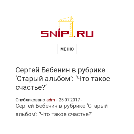
Новости
Сайт о строительной отрасли и
недвижимости в Россиии и за
МЕНЮ
рубежом. Каждый день
обновляются Новости
строительства, архитекутры,
строительств
блгоустройства, недвижимости и
другие связанные со стройкой
Сергей Бебенин в рубрике
рубрики
‘Старый альбом’: ‘Что такое
и
счастье?’
Опубликовано
adm
-
25.07.2017 -
недвижимост
Сергей Бебенин в рубрике ‘Старый
альбом’: ‘Что такое счастье?’