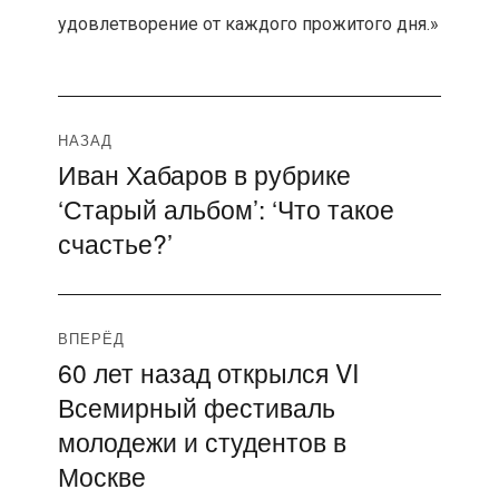
удовлетворение от каждого прожитого дня.»
Навигация
НАЗАД
Иван Хабаров в рубрике
Предыдущая
по
‘Старый альбом’: ‘Что такое
запись:
записям
счастье?’
ВПЕРЁД
60 лет назад открылся VI
Следующая
Всемирный фестиваль
запись:
молодежи и студентов в
Москве