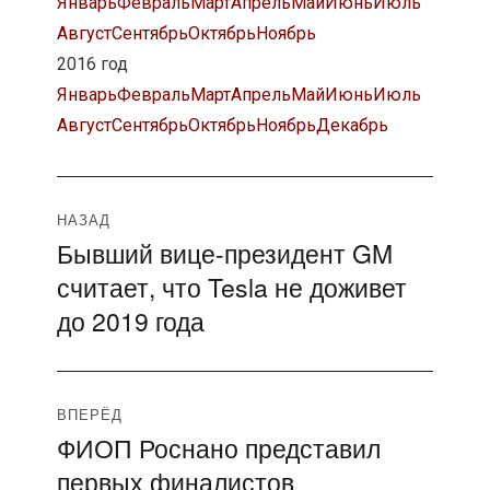
Январь
Февраль
Март
Апрель
Май
Июнь
Июль
Август
Сентябрь
Октябрь
Ноябрь
2016 год
Январь
Февраль
Март
Апрель
Май
Июнь
Июль
Август
Сентябрь
Октябрь
Ноябрь
Декабрь
Навигация
НАЗАД
Бывший вице-президент GM
Предыдущая
по
считает, что Tesla не доживет
запись:
записям
до 2019 года
ВПЕРЁД
ФИОП Роснано представил
Следующая
первых финалистов
запись: