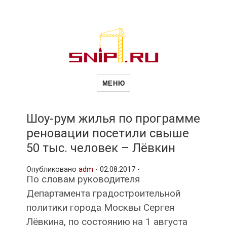
Новости
Сайт о строительной отрасли и
недвижимости в Россиии и за
МЕНЮ
рубежом. Каждый день
обновляются Новости
строительства, архитекутры,
строительств
блгоустройства, недвижимости и
другие связанные со стройкой
Шоу-рум жилья по программе
рубрики
реновации посетили свыше
и
50 тыс. человек – Лёвкин
Опубликовано
adm
-
02.08.2017 -
недвижимост
По словам руководителя
Департамента градостроительной
политики города Москвы Сергея
Лёвкина, по состоянию на 1 августа