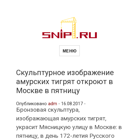
Новости
Сайт о строительной отрасли и
недвижимости в Россиии и за
МЕНЮ
рубежом. Каждый день
обновляются Новости
строительства, архитекутры,
строительств
блгоустройства, недвижимости и
другие связанные со стройкой
Скульптурное изображение
рубрики
амурских тигрят откроют в
и
Москве в пятницу
Опубликовано
adm
-
16.08.2017 -
недвижимост
Бронзовая скульптура,
изображающая амурских тигрят,
украсит Мясницкую улицу в Москве: в
пятницу, в день 172-летия Русского