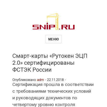
Новости
Сайт о строительной отрасли и
недвижимости в Россиии и за
МЕНЮ
рубежом. Каждый день
обновляются Новости
строительства, архитекутры,
строительств
блгоустройства, недвижимости и
другие связанные со стройкой
Смарт-карты «Рутокен ЭЦП
рубрики
2.0» сертифицированы
и
ФСТЭК России
Опубликовано
adm
-
22.11.2018 -
недвижимост
Сертификация прошла в соответствии
с требованиями технических условий
и руководящих документов по
четвертому уровню контроля