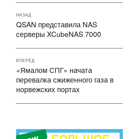
Навигация
НАЗАД
QSAN представила NAS
Предыдущая
по
серверы XCubeNAS 7000
запись:
записям
ВПЕРЁД
«Ямалом СПГ» начата
Следующая
перевалка сжиженного газа в
запись:
норвежских портах