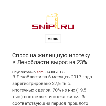
Новости
Сайт о строительной отрасли и
недвижимости в Россиии и за
МЕНЮ
рубежом. Каждый день
обновляются Новости
строительства, архитекутры,
строительств
блгоустройства, недвижимости и
другие связанные со стройкой
Спрос на жилищную ипотеку
рубрики
в Ленобласти вырос на 23%
и
Опубликовано
adm
-
14.08.2017 -
В Ленобласти за 6 месяцев 2017 года
недвижимост
зарегистрировано 27,8 тыс.
ипотечных сделок, 70% из них (19,5
тыс.) составляет ипотека жилья. За
соответствующий период прошлого