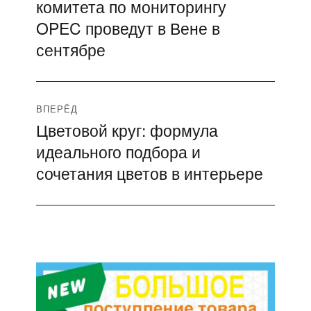
комитета по мониторингу
запись:
записям
OPEC проведут в Вене в
сентябре
ВПЕРЁД
Цветовой круг: формула
Следующая
идеального подбора и
запись:
сочетания цветов в интерьере