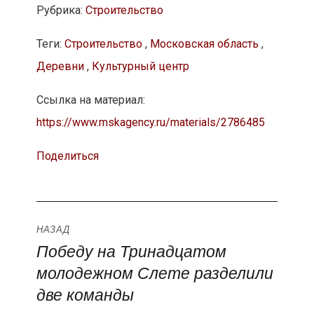
Рубрика:
Строительство
Теги:
Строительство
,
Московская область
,
Деревни
,
Культурный центр
Ссылка на материал:
https://www.mskagency.ru/materials/2786485
Поделиться
Навигация
НАЗАД
Победу на Тринадцатом
Предыдущая
по
молодежном Слете разделили
запись:
записям
две команды