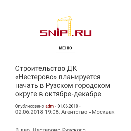
Новости
Сайт о строительной отрасли и
недвижимости в Россиии и за
МЕНЮ
рубежом. Каждый день
обновляются Новости
строительства, архитекутры,
строительств
блгоустройства, недвижимости и
другие связанные со стройкой
Строительство ДК
рубрики
«Нестерово» планируется
и
начать в Рузском городском
округе в октябре-декабре
недвижимост
Опубликовано
adm
-
01.06.2018 -
02.06.2018 19:08. Агентство «Москва».
В дер. Нестерово Рузского