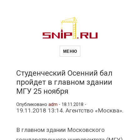
Новости
Сайт о строительной отрасли и
недвижимости в Россиии и за
МЕНЮ
рубежом. Каждый день
обновляются Новости
строительства, архитекутры,
строительств
блгоустройства, недвижимости и
другие связанные со стройкой
Студенческий Осенний бал
рубрики
пройдет в главном здании
и
МГУ 25 ноября
Опубликовано
adm
-
18.11.2018 -
недвижимост
19.11.2018 13:14. Агентство «Москва».
В главном здании Московского
государственного университета (МГУ)