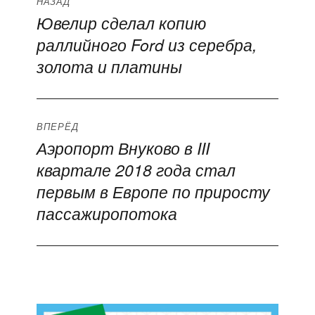
Навигация
НАЗАД
Ювелир сделал копию
Предыдущая
по
раллийного Ford из серебра,
запись:
записям
золота и платины
ВПЕРЁД
Аэропорт Внуково в III
Следующая
квартале 2018 года стал
запись:
первым в Европе по приросту
пассажиропотока