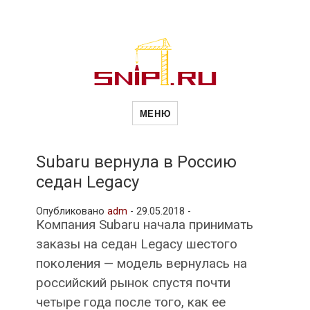
Новости
Сайт о строительной отрасли и
недвижимости в Россиии и за
МЕНЮ
рубежом. Каждый день
обновляются Новости
строительства, архитекутры,
строительств
блгоустройства, недвижимости и
другие связанные со стройкой
Subaru вернула в Россию
рубрики
седан Legacy
и
Опубликовано
adm
-
29.05.2018 -
Компания Subaru начала принимать
недвижимост
заказы на седан Legacy шестого
поколения — модель вернулась на
российский рынок спустя почти
четыре года после того, как ее