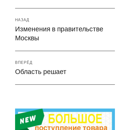
Навигация
НАЗАД
Изменения в правительстве
Предыдущая
по
Москвы
запись:
записям
ВПЕРЁД
Область решает
Следующая
запись: