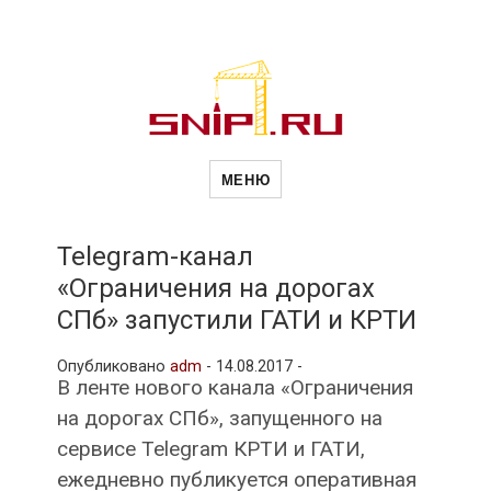
Новости
Сайт о строительной отрасли и
недвижимости в Россиии и за
МЕНЮ
рубежом. Каждый день
обновляются Новости
строительства, архитекутры,
строительств
блгоустройства, недвижимости и
другие связанные со стройкой
Telegram-канал
рубрики
«Ограничения на дорогах
и
СПб» запустили ГАТИ и КРТИ
Опубликовано
adm
-
14.08.2017 -
недвижимост
В ленте нового канала «Ограничения
на дорогах СПб», запущенного на
сервисе Telegram КРТИ и ГАТИ,
ежедневно публикуется оперативная