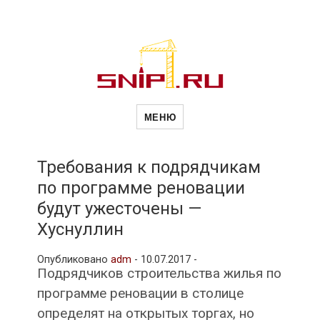
Новости
Сайт о строительной отрасли и
недвижимости в Россиии и за
МЕНЮ
рубежом. Каждый день
обновляются Новости
строительства, архитекутры,
строительств
блгоустройства, недвижимости и
другие связанные со стройкой
Требования к подрядчикам
рубрики
по программе реновации
и
будут ужесточены —
Хуснуллин
недвижимост
Опубликовано
adm
-
10.07.2017 -
Подрядчиков строительства жилья по
программе реновации в столице
определят на открытых торгах, но