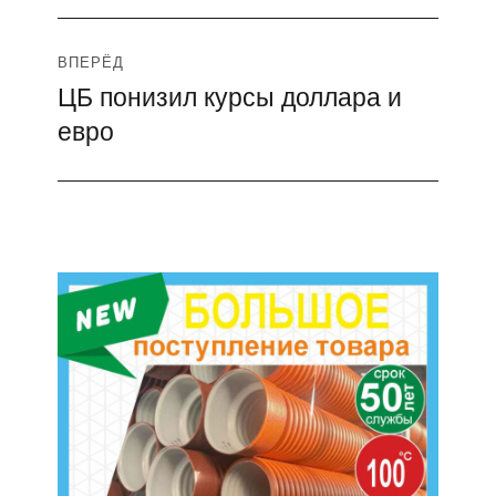
ВПЕРЁД
ЦБ понизил курсы доллара и
Следующая
евро
запись: