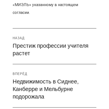
«МИЭЛЬ» указанному в настоящем
согласии.
Навигация
НАЗАД
Престиж профессии учителя
Предыдущая
по
растет
запись:
записям
ВПЕРЁД
Недвижимость в Сиднее,
Следующая
Канберре и Мельбурне
запись:
подорожала