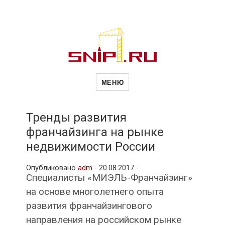
Новости
Сайт о строительной отрасли и
недвижимости в Россиии и за
МЕНЮ
рубежом. Каждый день
обновляются Новости
строительства, архитекутры,
строительств
блгоустройства, недвижимости и
другие связанные со стройкой
Тренды развития
рубрики
франчайзинга на рынке
и
недвижимости России
Опубликовано
adm
-
20.08.2017 -
недвижимост
Специалисты «МИЭЛЬ-Франчайзинг»
на основе многолетнего опыта
развития франчайзингового
направления на российском рынке