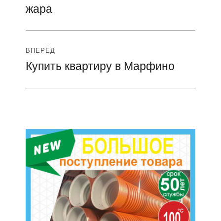
записям
жара
ВПЕРЁД
Купить квартиру в Марфино
Следующая
запись: