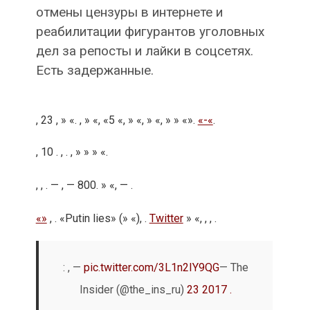
отмены цензуры в интернете и
реабилитации фигурантов уголовных
дел за репосты и лайки в соцсетях.
Есть задержанные.
, 23 , » «. , » «, «5 «, » «, » «, » » «».
«-«
.
, 10 . , . , » » » «.
, ,
. — , — 800. » «, — .
«»
, . «Putin lies» (» «), .
Twitter
» «, , , .
: , —
pic.twitter.com/3L1n2IY9QG
— The
Insider (@the_ins_ru)
23 2017 .