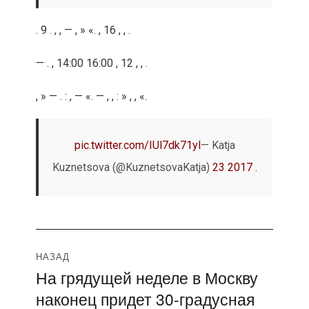
. 9 . , , — , » «. , 16 , , .
—
. , 14:00 16:00 , 12 , , .
, » — . : , — «. — , , : » , , «.
pic.twitter.com/IUl7dk71yl
— Katja
Kuznetsova (@KuznetsovaKatja)
23 2017 .
Навигация
НАЗАД
На грядущей неделе в Москву
Предыдущая
по
наконец придет 30-градусная
запись: