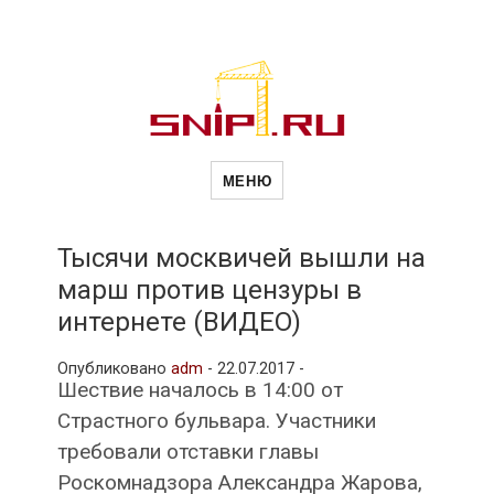
Новости
Сайт о строительной отрасли и
недвижимости в Россиии и за
МЕНЮ
рубежом. Каждый день
обновляются Новости
строительства, архитекутры,
строительств
блгоустройства, недвижимости и
другие связанные со стройкой
Тысячи москвичей вышли на
рубрики
марш против цензуры в
и
интернете (ВИДЕО)
Опубликовано
adm
-
22.07.2017 -
недвижимост
Шествие началось в 14:00 от
Страстного бульвара. Участники
требовали отставки главы
Роскомнадзора Александра Жарова,