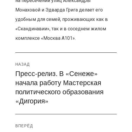
на пересечении улиц Александры
Монаховой и Эдварда Грига делает его
удобным для семей, проживающих как в
«Скандинавии», так и в соседнем жилом
комплексе «Москва А101».
Навигация
НАЗАД
Пресс-релиз. В «Сенеже»
Предыдущая
по
начала работу Мастерская
запись:
записям
политического образования
«Дигория»
ВПЕРЁД