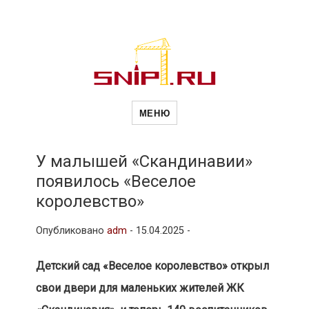
Новости
Сайт о строительной отрасли и
недвижимости в Россиии и за
МЕНЮ
рубежом. Каждый день
обновляются Новости
строительства, архитекутры,
строительств
блгоустройства, недвижимости и
другие связанные со стройкой
У малышей «Скандинавии»
рубрики
появилось «Веселое
и
королевство»
Опубликовано
adm
-
15.04.2025 -
недвижимост
Детский сад «Веселое королевство» открыл
свои двери для маленьких жителей ЖК