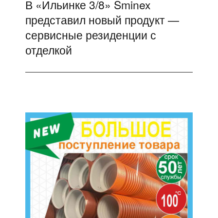
В «Ильинке 3/8» Sminex
Следующая
представил новый продукт —
запись:
сервисные резиденции с
отделкой