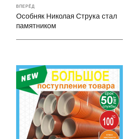
ВПЕРЁД
Особняк Николая Струка стал
Следующая
памятником
запись: