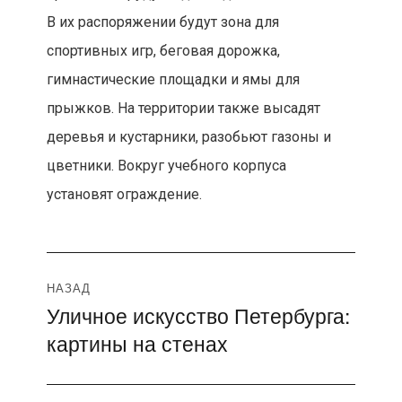
В их распоряжении будут зона для
спортивных игр, беговая дорожка,
гимнастические площадки и ямы для
прыжков. На территории также высадят
деревья и кустарники, разобьют газоны и
цветники. Вокруг учебного корпуса
установят ограждение.
Навигация
НАЗАД
Уличное искусство Петербурга:
Предыдущая
по
картины на стенах
запись:
записям