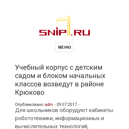
Новости
Сайт о строительной отрасли и
недвижимости в Россиии и за
МЕНЮ
рубежом. Каждый день
обновляются Новости
строительства, архитекутры,
строительств
блгоустройства, недвижимости и
другие связанные со стройкой
Учебный корпус с детским
рубрики
садом и блоком начальных
и
классов возведут в районе
Крюково
недвижимост
Опубликовано
adm
-
09.07.2017 -
Для школьников оборудуют кабинеты
робототехники, информационных и
вычислительных технологий,