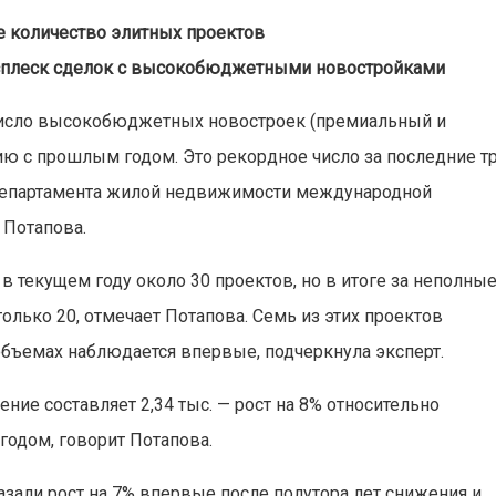
 количество элитных проектов
сплеск сделок с высокобюджетными новостройками
число высокобюджетных новостроек (премиальный и
ю с прошлым годом. Это рекордное число за последние т
 департамента жилой недвижимости международной
 Потапова.
 текущем году около 30 проектов, но в итоге за неполны
лько 20, отмечает Потапова. Семь из этих проектов
 объемах наблюдается впервые, подчеркнула эксперт.
ние составляет 2,34 тыс. — рост на 8% относительно
 годом, говорит Потапова.
зали рост на 7% впервые после полутора лет снижения и