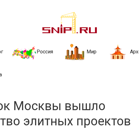
ительства и не
ии и за рубежом. Каждый день обновляются Новости строительства, ар
стройкой рубрики
рг
Россия
Мир
Арх
а
нок Москвы вышло
тво элитных проектов