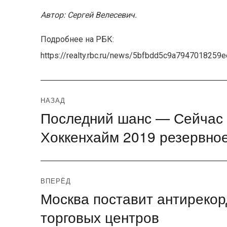
Автор: Сергей Велесевич.
Подробнее на РБК:
https://realty.rbc.ru/news/5bfbdd5c9a7947018259
Навигация
НАЗАД
Последний шанс — Сейчас
Предыдущая
по
запись:
Хоккенхайм 2019 резервное
записям
ВПЕРЁД
Москва поставит антирекор
Следующая
запись:
торговых центров