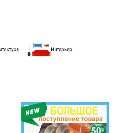
движимости
хитекутры, блгоустройства, недвижимости и другие связанные со
итектура
Интерьер