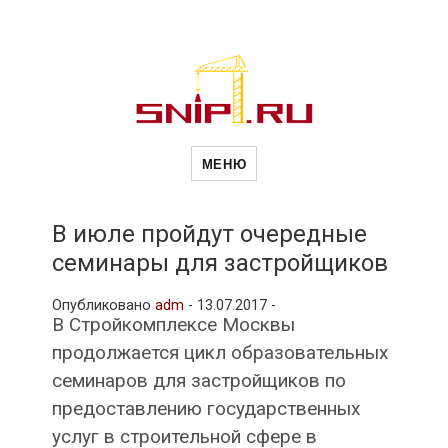
Новости
Сайт о строительной отрасли и
недвижимости в Россиии и за
МЕНЮ
рубежом. Каждый день
обновляются Новости
строительства, архитекутры,
строительств
блгоустройства, недвижимости и
другие связанные со стройкой
В июле пройдут очередные
рубрики
семинары для застройщиков
и
Опубликовано
adm
-
13.07.2017 -
В Стройкомплексе Москвы
недвижимост
продолжается цикл образовательных
семинаров для застройщиков по
предоставлению государственных
услуг в строительной сфере в