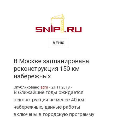
Новости
Сайт о строительной отрасли и
недвижимости в Россиии и за
МЕНЮ
рубежом. Каждый день
обновляются Новости
строительства, архитекутры,
строительств
блгоустройства, недвижимости и
другие связанные со стройкой
В Москве запланирована
рубрики
реконструкция 150 км
и
набережных
Опубликовано
adm
-
21.11.2018 -
недвижимост
В ближайшие годы ожидается
реконструкция не менее 40 км
набережных, данные работы
включены в городскую программу