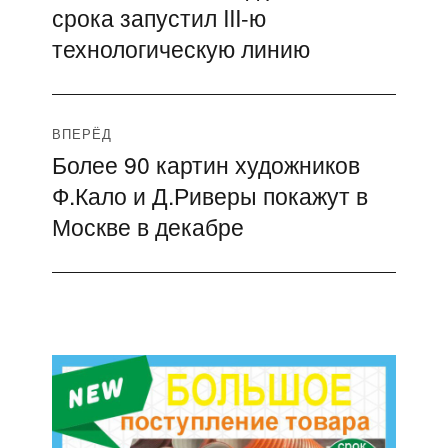
срока запустил III-ю
запись:
записям
технологическую линию
ВПЕРЁД
Более 90 картин художников
Следующая
Ф.Кало и Д.Риверы покажут в
запись:
Москве в декабре