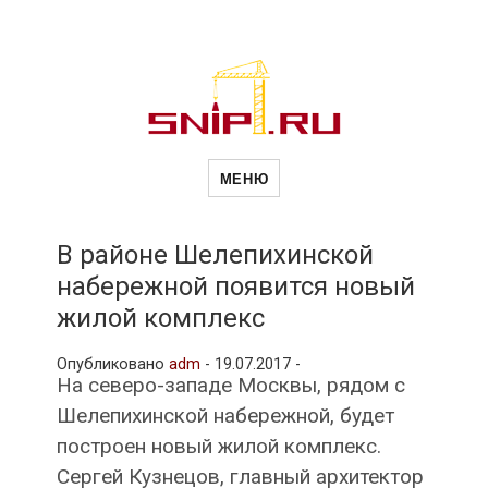
Новости
Сайт о строительной отрасли и
недвижимости в Россиии и за
МЕНЮ
рубежом. Каждый день
обновляются Новости
строительства, архитекутры,
строительств
блгоустройства, недвижимости и
другие связанные со стройкой
В районе Шелепихинской
рубрики
набережной появится новый
и
жилой комплекс
Опубликовано
adm
-
19.07.2017 -
недвижимост
На северо-западе Москвы, рядом с
Шелепихинской набережной, будет
построен новый жилой комплекс.
Сергей Кузнецов, главный архитектор