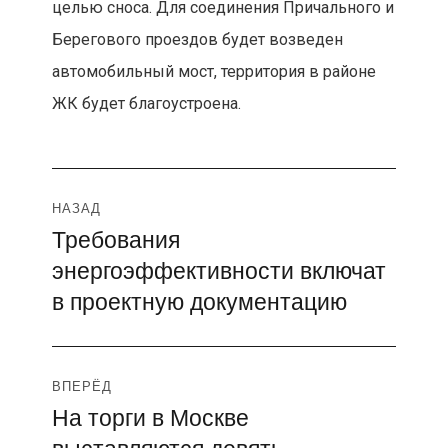
целью сноса. Для соединения Причального и
Берегового проездов будет возведен
автомобильный мост, территория в районе
ЖК будет благоустроена.
Навигация
НАЗАД
Требования
Предыдущая
по
энергоэффективности включат
запись:
записям
в проектную документацию
ВПЕРЁД
На торги в Москве
Следующая
выставляются девять
запись: