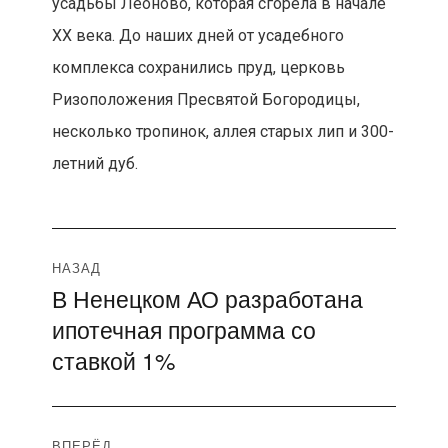
усадьбы Леоново, которая сгорела в начале
XX века. До наших дней от усадебного
комплекса сохранились пруд, церковь
Ризоположения Пресвятой Богородицы,
несколько тропинок, аллея старых лип и 300-
летний дуб.
Навигация
НАЗАД
В Ненецком АО разработана
Предыдущая
по
ипотечная программа со
запись:
записям
ставкой 1%
ВПЕРЁД