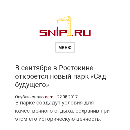
Новости
Сайт о строительной отрасли и
недвижимости в Россиии и за
МЕНЮ
рубежом. Каждый день
обновляются Новости
строительства, архитекутры,
строительств
блгоустройства, недвижимости и
другие связанные со стройкой
В сентябре в Ростокине
рубрики
откроется новый парк «Сад
и
будущего»
Опубликовано
adm
-
22.08.2017 -
недвижимост
В парке создадут условия для
качественного отдыха, сохранив при
этом его историческую ценность.