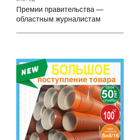
Премии правительства —
Следующая
областным журналистам
запись: