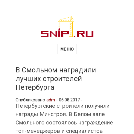
Новости
Сайт о строительной отрасли и
недвижимости в Россиии и за
МЕНЮ
рубежом. Каждый день
обновляются Новости
строительства, архитекутры,
строительств
блгоустройства, недвижимости и
другие связанные со стройкой
В Смольном наградили
рубрики
лучших строителей
и
Петербурга
Опубликовано
adm
-
06.08.2017 -
недвижимост
Петербургские строители получили
награды Минстроя. В Белом зале
Смольного состоялось награждение
топ-менеджеров и специалистов