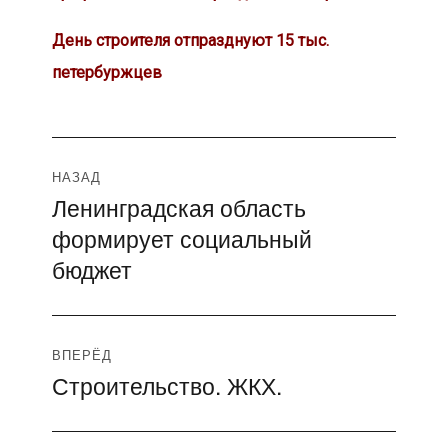
День строителя отпразднуют 15 тыс.
петербуржцев
Навигация
НАЗАД
Ленинградская область
Предыдущая
по
формирует социальный
запись:
записям
бюджет
ВПЕРЁД
Строительство. ЖКХ.
Следующая
запись: