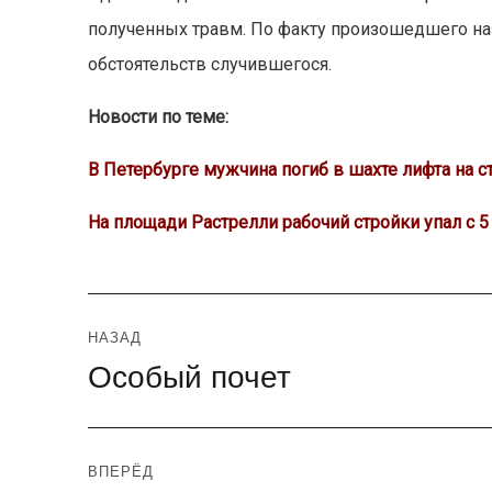
полученных травм. По факту произошедшего наз
обстоятельств случившегося.
Новости по теме:
В Петербурге мужчина погиб в шахте лифта на с
На площади Растрелли рабочий стройки упал с 5
Навигация
НАЗАД
Особый почет
Предыдущая
по
запись:
записям
ВПЕРЁД