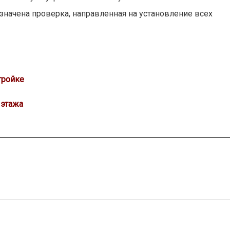
начена проверка, направленная на установление всех
тройке
 этажа