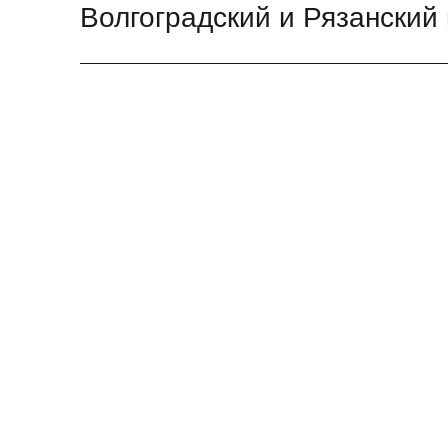
Волгоградский и Рязанский
Следующая
запись: