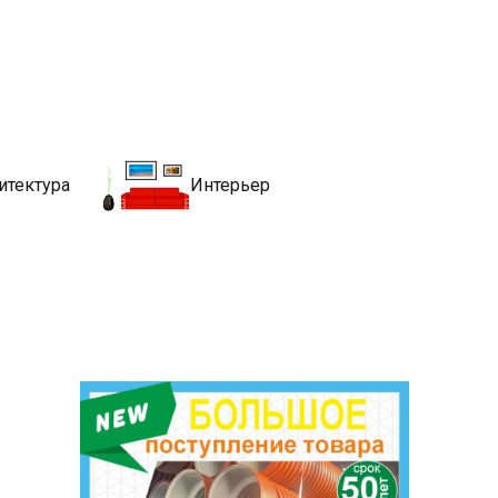
движимости
хитекутры, блгоустройства, недвижимости и другие связанные со
итектура
Интерьер