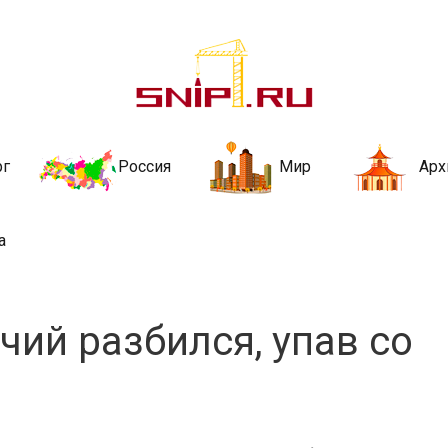
ительства и не
ии и за рубежом. Каждый день обновляются Новости строительства, ар
стройкой рубрики
рг
Россия
Мир
Арх
а
чий разбился, упав со