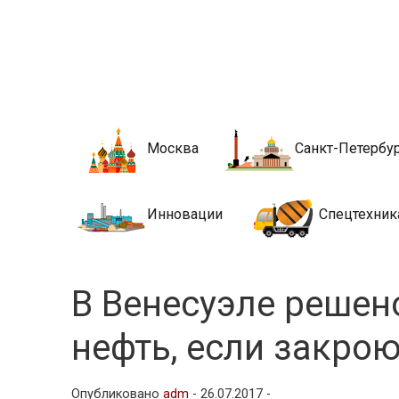
Новости стро
Сайт о строительной отрасли и недвижимости в Росси
Москва
Санкт-Петербу
Инновации
Спецтехник
В Венесуэле решен
нефть, если закро
Опубликовано
adm
-
26.07.2017 -