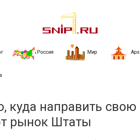
ительства и не
ии и за рубежом. Каждый день обновляются Новости строительства, ар
стройкой рубрики
рг
Россия
Мир
Арх
а
о, куда направить свою
ют рынок Штаты