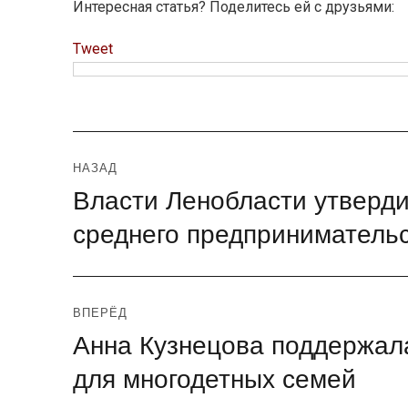
Интересная статья? Поделитесь ей с друзьями:
Tweet
Навигация
НАЗАД
Власти Ленобласти утверди
Предыдущая
по
запись:
среднего предпринимательс
записям
ВПЕРЁД
Анна Кузнецова поддержал
Следующая
запись:
для многодетных семей