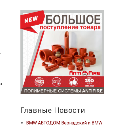
А
а
Главные Новости
BMW АВТОДОМ Вернадский и BMW