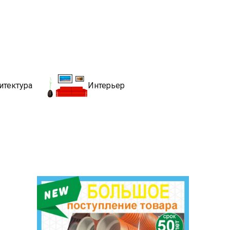
движимости
хитекутры, блгоустройства, недвижимости и другие связанные со
итектура
Интерьер