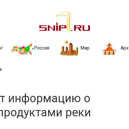
ительства и не
ии и за рубежом. Каждый день обновляются Новости строительства, ар
стройкой рубрики
рг
Россия
Мир
Арх
а
ют информацию о
продуктами реки