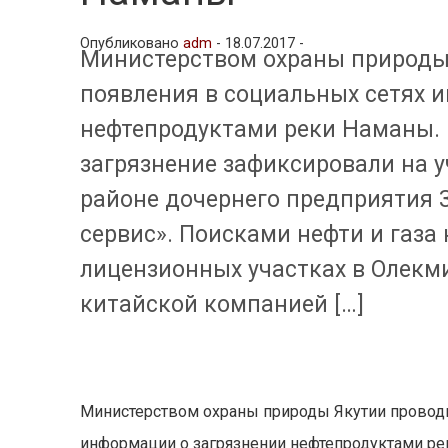
Опубликовано
adm
-
18.07.2017 -
Министерством охраны природы 
появления в социальных сетях 
нефтепродуктами реки Наманы. В
загрязнение зафиксировали на 
районе дочернего предприятия З
сервис». Поисками нефти и газ
лицензионных участках в Олекм
китайской компанией […]
Министерством охраны природы Якутии проводи
информации о загрязнении нефтепродуктами рек