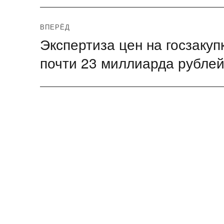
записям
ВПЕРЁД
Экспертиза цен на госзаку
Следующая
запись:
почти 23 миллиарда рублей