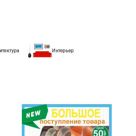
движимости
хитекутры, блгоустройства, недвижимости и другие связанные со
итектура
Интерьер