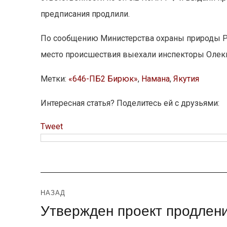
предписания продлили.
По сообщению Министерства охраны природы Ре
место происшествия выехали инспекторы Олек
Метки:
«646-ПБ2 Бирюк»
,
Намана
,
Якутия
Интересная статья? Поделитесь ей с друзьями:
Tweet
Навигация
НАЗАД
Утвержден проект продлени
Предыдущая
по
запись: