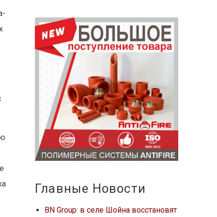
а-
х
с
ию
е
ка
Главные Новости
BN Group: в селе Шойна восстановят