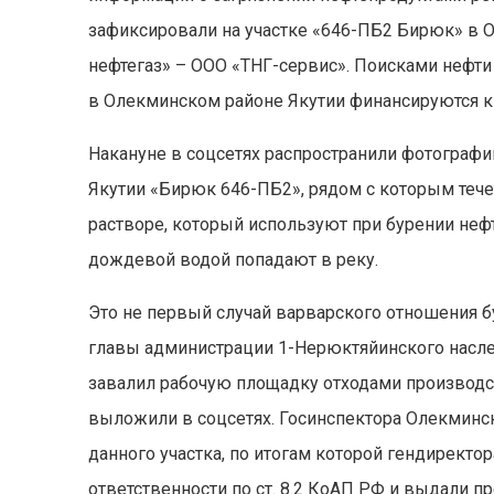
зафиксировали на участке «646-ПБ2 Бирюк» в 
нефтегаз» – ООО «ТНГ-сервис». Поисками нефти
в Олекминском районе Якутии финансируются к
Накануне в соцсетях распространили фотографи
Якутии «Бирюк 646-ПБ2», рядом с которым теч
растворе, который используют при бурении неф
дождевой водой попадают в реку.
Это не первый случай варварского отношения б
главы администрации 1-Нерюктяйинского наслег
завалил рабочую площадку отходами производст
выложили в соцсетях. Госинспектора Олекминс
данного участка, по итогам которой гендирект
ответственности по ст. 8.2 КоАП РФ и выдали п