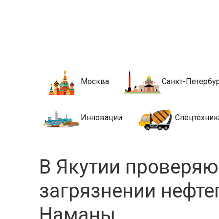
Новости стро
Сайт о строительной отрасли и недвижимости в Росси
Москва
Санкт-Петербу
Инновации
Спецтехник
В Якутии проверя
загрязнении нефте
Наманы