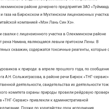
Олекминском районе дочернего предприятия ЗАО «Туймаад
 и газа на Бирюкском и Мухтинском лицензионных участка
итайской компанией «Мэн Лань Син Хэ».
и свалки с лицензионного участка в Олекминском районе
ет река Намана, являющаяся левым притоком Лены. В
тяных скважин, содержатся токсичные реагенты, которые 
уровиков к природе: в апреле прошлого года, по сообщен
а А.Н. Сольжиграсова, в районе речи Бирюк «ТНГ-сервис»
венной деятельности, свидетельства их деятельности тож
кого комитета охраны природы провели рейдовую провер
ора «ТНГ-Сервис» привлекли к административной
редписание. Позже по ходатайству срок исполнения