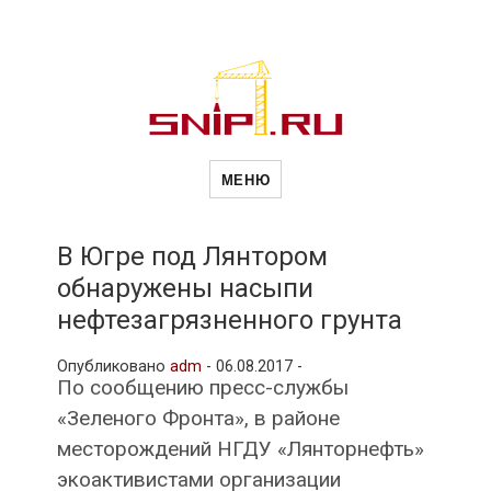
Новости
Сайт о строительной отрасли и
недвижимости в Россиии и за
МЕНЮ
рубежом. Каждый день
обновляются Новости
строительства, архитекутры,
строительств
блгоустройства, недвижимости и
другие связанные со стройкой
В Югре под Лянтором
рубрики
обнаружены насыпи
и
нефтезагрязненного грунта
Опубликовано
adm
-
06.08.2017 -
недвижимост
По сообщению пресс-службы
«Зеленого Фронта», в районе
месторождений НГДУ «Лянторнефть»
экоактивистами организации