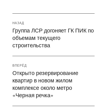
Навигация
НАЗАД
Группа ЛСР догоняет ГК ПИК по
Предыдущая
по
объемам текущего
запись:
записям
строительства
ВПЕРЁД
Открыто резервирование
Следующая
квартир в новом жилом
запись:
комплексе около метро
«Черная речка»