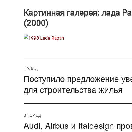
Картинная галерея: лада Рап
(2000)
Навигация
НАЗАД
Поступило предложение ув
Предыдущая
по
запись:
для строительства жилья
записям
ВПЕРЁД
Audi, Airbus и Italdesign п
Следующая