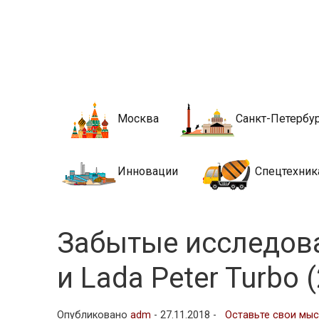
Новости стро
Сайт о строительной отрасли и недвижимости в Росси
Москва
Санкт-Петербу
Инновации
Спецтехник
Забытые исследова
и Lada Peter Turbo 
Опубликовано
adm
-
27.11.2018 -
Оставьте свои мы