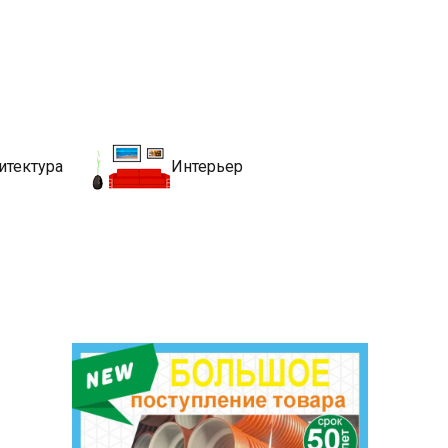
движимости
хитекутры, блгоустройства, недвижимости и другие связанные со
итектура
Интерьер