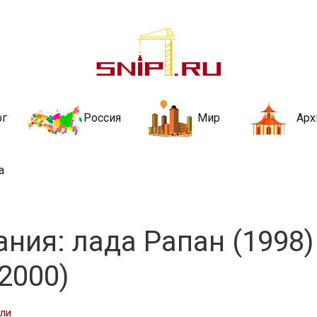
ительства и не
ии и за рубежом. Каждый день обновляются Новости строительства, ар
стройкой рубрики
рг
Россия
Мир
Арх
а
ния: лада Рапан (1998)
(2000)
сли