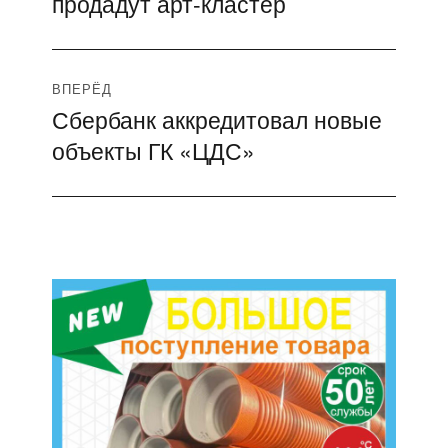
продадут арт-кластер
записям
ВПЕРЁД
Сбербанк аккредитовал новые
Следующая
объекты ГК «ЦДС»
запись: