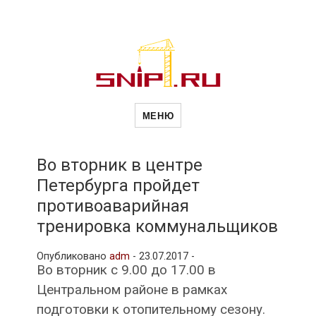
Новости
Сайт о строительной отрасли и
недвижимости в Россиии и за
МЕНЮ
рубежом. Каждый день
обновляются Новости
строительства, архитекутры,
строительств
блгоустройства, недвижимости и
другие связанные со стройкой
Во вторник в центре
рубрики
Петербурга пройдет
и
противоаварийная
тренировка коммунальщиков
недвижимост
Опубликовано
adm
-
23.07.2017 -
Во вторник с 9.00 до 17.00 в
Центральном районе в рамках
подготовки к отопительному сезону.